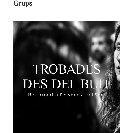
Grups
TROBADES
DES DEL BUIT
Retornant a l’essència del Ser.