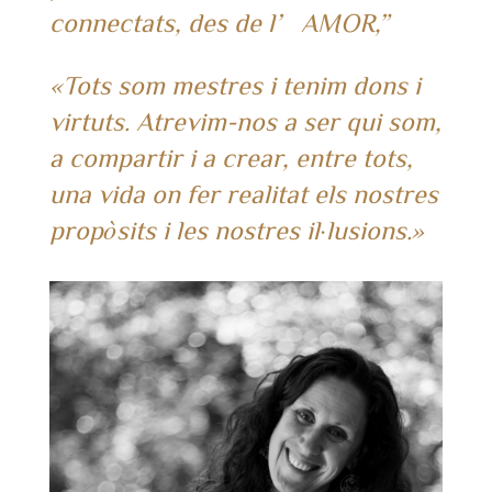
connectats, des de l’AMOR,”
«Tots som mestres i tenim dons i
virtuts. Atrevim-nos a ser qui som,
a compartir i a crear, entre tots,
una vida on fer realitat els nostres
propòsits i les nostres il·lusions.»