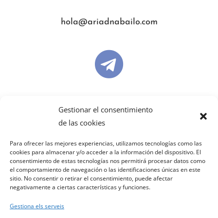
hola@ariadnabailo.com

ariadnabailo
Gestionar el consentimiento
de las cookies

Para ofrecer las mejores experiencias, utilizamos tecnologías como las
cookies para almacenar y/o acceder a la información del dispositivo. El
consentimiento de estas tecnologías nos permitirá procesar datos como
el comportamiento de navegación o las identificaciones únicas en este
sitio. No consentir o retirar el consentimiento, puede afectar
ariadnabailo
negativamente a ciertas características y funciones.
Gestiona els serveis