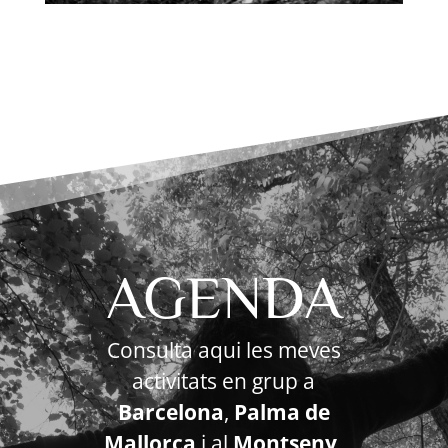
Canalitzacions
a l'esglesia
Templera de Vallgurgina
AGENDA
Consulta aqui les meves
activitats en grup a
Barcelona
,
Palma de
Mallorca
i al
Montseny
.