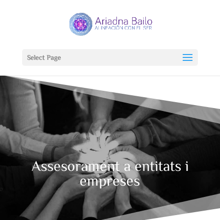
Select Page
Assesorament a entitats i
empreses