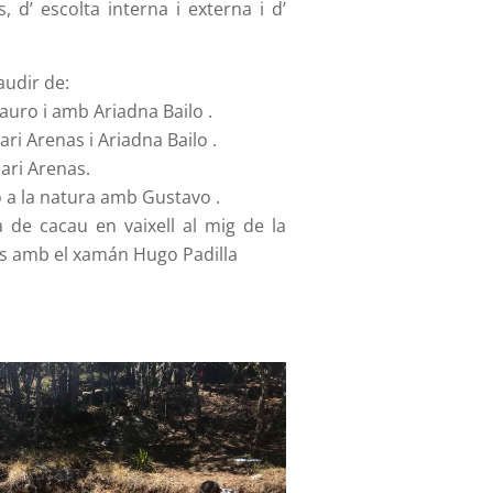
s, d’ escolta interna i externa i d’
audir de:
uro i amb Ariadna Bailo
.
ri Arenas i Ariadna Bailo
.
ri Arenas.
 a la natura amb Gustavo
.
a de cacau en vaixell al mig de la
s amb el xamán Hugo Padilla