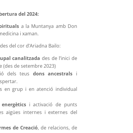
bertura del 2024:
pirituals
a la Muntanya amb Don
medicina i xaman.
i des del cor d’Ariadna Bailo:
rupal canalitzada
des de l’inici de
ge (des de setembre 2023)
ió dels teus
dons ancestrals
i
pertar.
es en grup i en atenció individual
 energètics
i activació de punts
les aigües internes i externes del
rmes de Creació
, de relacions, de