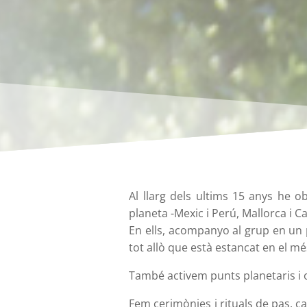
Al llarg dels ultims 15 anys he ob
planeta -Mexic i Perú, Mallorca i C
En ells, acompanyo al grup en un 
tot allò que està estancat en el m
També activem punts planetaris i o
Fem cerimònies i rituals de pas, 