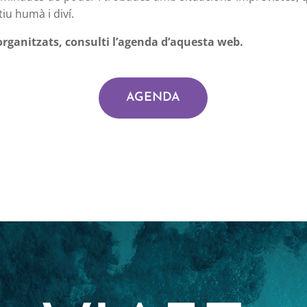
iu humà i diví.
 organitzats, consulti l’agenda d’aquesta web.
AGENDA