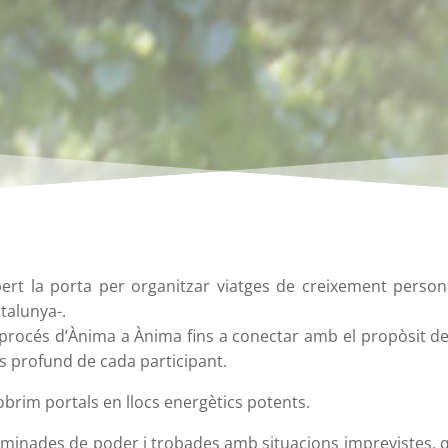
ert la porta per organitzar viatges de creixement personal
atalunya-.
procés d’Ànima a Ànima fins a conectar amb el propòsit d
és profund de cada participant.
brim portals en llocs energètics potents.
caminades de poder i trobades amb situacions imprevistes, q