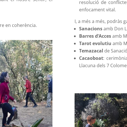
resolució de conflicte
enfocament vital.
I, a més a més, podràs g
iure en coherència.
Sanacions
amb Don La
Barres d’Acces
amb Ma
Tarot evolutiu
amb Ma
Temazacal
de Sanació
Cacaoboat
: cerimòni
Llacuna dels 7 Colome