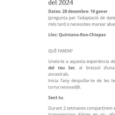
del 2024
Dates: 28 desembre- 10 gener
(pregunta per l’adaptació de dat
més tard o necessites marxar aba
Lloc:
Quintana-Roo-Chiapas
QUÈ FAREM?
Uneix-te a aquesta experiència d
del teu Ser
, al bressol d’un
ancestrals.
Inicia l’any despullar-te de les t
torna renovad@.
Sent tu
.
Durant 2 setmanes compartirem 
transmissions diàries en viu, afi