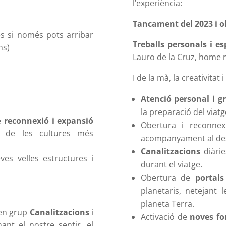
l’experiència:
Tancament del 2023 i o
es si només pots arribar
Treballs personals i es
ns)
Lauro de la Cruz, home 
I de la mà, la creativitat 
Atenció personal i g
la preparació del viat
e
reconnexió i expansió
Obertura i reconnex
a de les cultures més
acompanyament al des
Canalitzacions
diàri
eves velles estructures i
durant el viatge.
Obertura de
portals
planetaris, netejant 
planeta Terra.
en grup
Canalitzacions
i
Activació de
noves fo
nant el nostre sentir, el