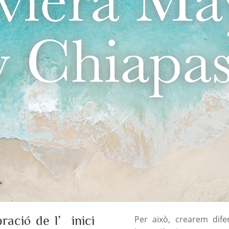
ració de l’inici
Per això, crearem dife