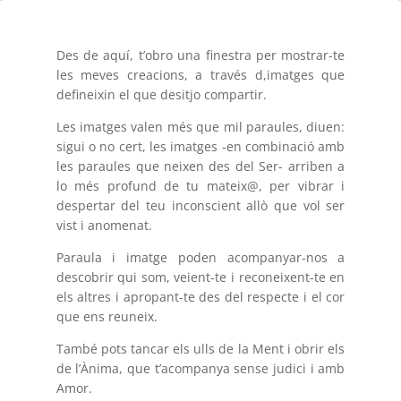
Des de aquí, t’obro una finestra per mostrar-te
les meves creacions, a través d,imatges que
defineixin el que desitjo compartir.
Les imatges valen més que mil paraules, diuen:
sigui o no cert, les imatges -en combinació amb
les paraules que neixen des del Ser- arriben a
lo més profund de tu mateix@, per vibrar i
despertar del teu inconscient allò que vol ser
vist i anomenat.
Paraula i imatge poden acompanyar-nos a
descobrir qui som, veient-te i reconeixent-te en
els altres i apropant-te des del respecte i el cor
que ens reuneix.
També pots tancar els ulls de la Ment i obrir els
de l’Ànima, que t’acompanya sense judici i amb
Amor.