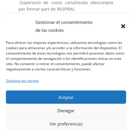
-Supervisió de casos canalitzada (descompte
per formar part de RESPIRA)
Trobades mensuals:
Gestionar el consentimiento
Opcions:
de las cookies
* Dilluns o dimarts matí
Miercoles o Dijous tarda
Para ofrecer las mejores experiencias, utilizamos tecnologías como las
cookies para almacenar y/o acceder a la información del dispositivo. El
consentimiento de estas tecnologías nos permitirá procesar datos como
el comportamiento de navegación o las identificaciones únicas en este
CONNSULTEU DATES I PREUS PER
sitio. No consentir o retirar el consentimiento, puede afectar
MAIL
negativamente a ciertas características y funciones.
Gestiona els serveis
Aceptar
© Ariadna Bailo 2025, Website Design by Piero
Denegar
Caterino METEORO DESIGN
Ver preferencias
This site is registered on
wpml.org
as a development site. Switch to a