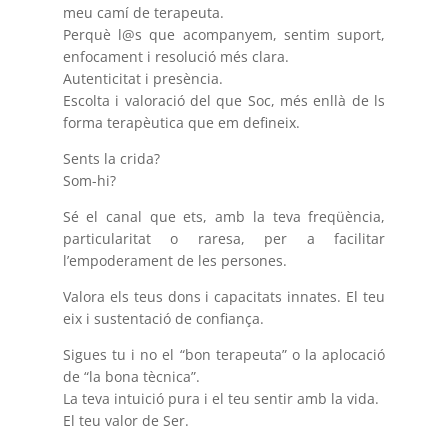
meu camí de terapeuta.
Perquè l@s que acompanyem, sentim suport,
enfocament i resolució més clara.
Autenticitat i presència.
Escolta i valoració del que Soc, més enllà de ls
forma terapèutica que em defineix.
Sents la crida?
Som-hi?
Sé el canal que ets, amb la teva freqüència,
particularitat o raresa, per a facilitar
l’empoderament de les persones.
Valora els teus dons i capacitats innates. El teu
eix i sustentació de confiança.
Sigues tu i no el “bon terapeuta” o la aplocació
de “la bona tècnica”.
La teva intuició pura i el teu sentir amb la vida.
El teu valor de Ser.