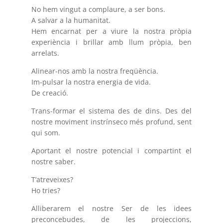
No hem vingut a complaure, a ser bons.
A salvar a la humanitat.
Hem encarnat per a viure la nostra pròpia
experiència i brillar amb llum pròpia, ben
arrelats.
Alinear-nos amb la nostra freqüència.
Im-pulsar la nostra energia de vida.
De creació.
Trans-formar el sistema des de dins. Des del
nostre moviment instrínseco més profund, sent
qui som.
Aportant el nostre potencial i compartint el
nostre saber.
T’atreveixes?
Ho tries?
Alliberarem el nostre Ser de les idees
preconcebudes, de les projeccions,