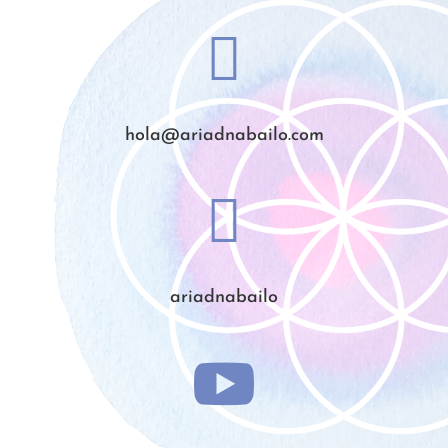

hola@ariadnabailo.com

ariadnabailo
