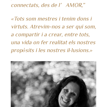
connectats, des de l’AMOR,”
«Tots som mestres i tenim dons i
virtuts. Atrevim-nos a ser qui som,
a compartir i a crear, entre tots,
una vida on fer realitat els nostres
propòsits i les nostres il·lusions.»