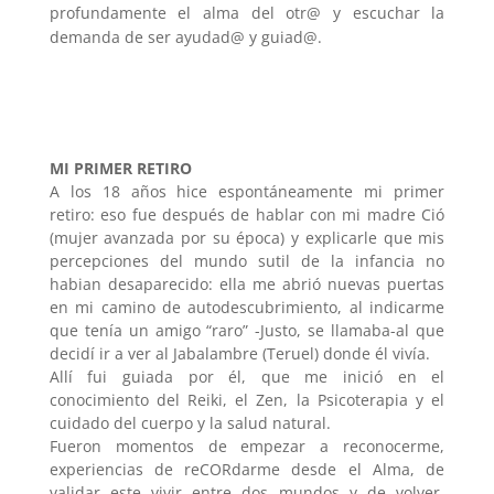
profundamente el alma del otr@ y escuchar la
demanda de ser ayudad@ y guiad@.
MI PRIMER RETIRO
A los 18 años hice espontáneamente mi primer
retiro: eso fue después de hablar con mi madre Ció
(mujer avanzada por su época) y explicarle que mis
percepciones del mundo sutil de la infancia no
habian desaparecido: ella me abrió nuevas puertas
en mi camino de autodescubrimiento, al indicarme
que tenía un amigo “raro” -Justo, se llamaba-al que
decidí ir a ver al Jabalambre (Teruel) donde él vivía.
Allí fui guiada por él, que me inició en el
conocimiento del Reiki, el Zen, la Psicoterapia y el
cuidado del cuerpo y la salud natural.
Fueron momentos de empezar a reconocerme,
experiencias de reCORdarme desde el Alma, de
validar este vivir entre dos mundos y de volver,