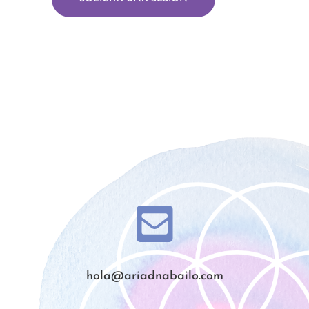

hola@ariadnabailo.com