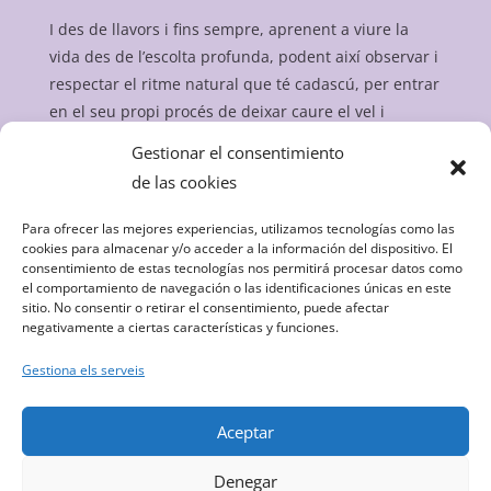
I des de llavors i fins sempre, aprenent a viure la
vida des de l’escolta profunda, podent així observar i
respectar el ritme natural que té cadascú, per entrar
en el seu propi procés de deixar caure el vel i
abraçar el que Sóc.
Gestionar el consentimiento
I, si o si, acompanyant amb amor, des de la
de las cookies
coherència i el compromís de ser cada dia nosaltres
mateix@s.
Para ofrecer las mejores experiencias, utilizamos tecnologías como las
Amb la tranquil·litat de descobrir, reconèixer, valorar
cookies para almacenar y/o acceder a la información del dispositivo. El
consentimiento de estas tecnologías nos permitirá procesar datos como
i integrar els nostres dons.
el comportamiento de navegación o las identificaciones únicas en este
M’acompanyes?
sitio. No consentir o retirar el consentimiento, puede afectar
negativamente a ciertas características y funciones.
Gestiona els serveis
Aceptar
© Ariadna Bailo 2025, Website Design by Piero
Denegar