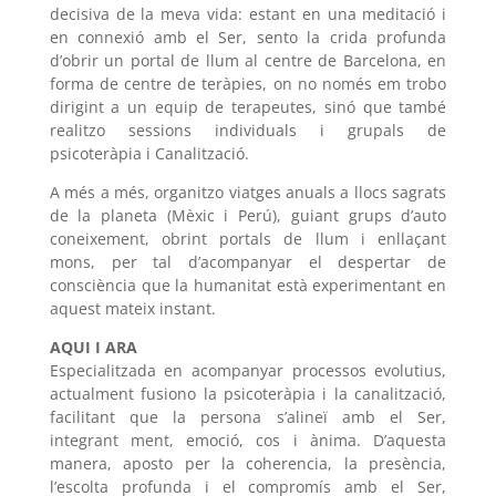
decisiva de la meva vida: estant en una meditació i
en connexió amb el Ser, sento la crida profunda
d’obrir un portal de llum al centre de Barcelona, en
forma de centre de teràpies, on no només em trobo
dirigint a un equip de terapeutes, sinó que també
realitzo sessions individuals i grupals de
psicoteràpia i Canalització.
A més a més, organitzo viatges anuals a llocs sagrats
de la planeta (Mèxic i Perú), guiant grups d’auto
coneixement, obrint portals de llum i enllaçant
mons, per tal d’acompanyar el despertar de
consciència que la humanitat està experimentant en
aquest mateix instant.
AQUI I ARA
Especialitzada en acompanyar processos evolutius,
actualment fusiono la psicoteràpia i la canalització,
facilitant que la persona s’alineï amb el Ser,
integrant ment, emoció, cos i ànima. D’aquesta
manera, aposto per la coherencia, la presència,
l’escolta profunda i el compromís amb el Ser,