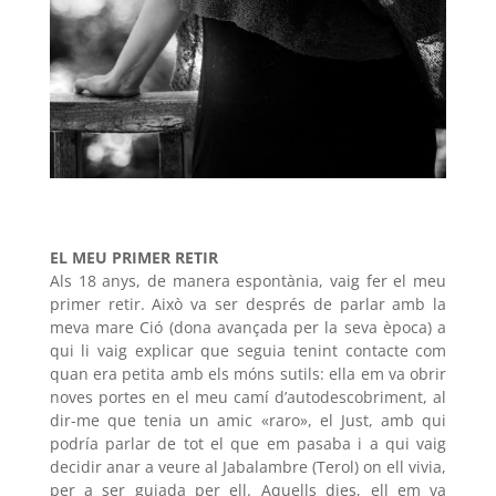
EL MEU PRIMER RETIR
Als 18 anys, de manera espontània, vaig fer el meu
primer retir. Això va ser després de parlar amb la
meva mare Ció (dona avançada per la seva època) a
qui li vaig explicar que seguia tenint contacte com
quan era petita amb els móns sutils: ella em va obrir
noves portes en el meu camí d’autodescobriment, al
dir-me que tenia un amic «raro», el Just, amb qui
podría parlar de tot el que em pasaba i a qui vaig
decidir anar a veure al Jabalambre (Terol) on ell vivia,
per a ser guiada per ell. Aquells dies, ell em va