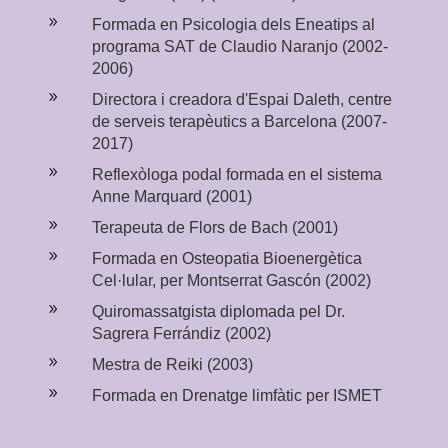
9
Formada en Psicologia dels Eneatips al
programa SAT de Claudio Naranjo (2002-
2006)
9
Directora i creadora d'Espai Daleth, centre
de serveis terapèutics a Barcelona (2007-
2017)
9
Reflexòloga podal formada en el sistema
Anne Marquard (2001)
9
Terapeuta de Flors de Bach (2001)
9
Formada en Osteopatia Bioenergètica
Cel·lular, per Montserrat Gascón (2002)
9
Quiromassatgista diplomada pel Dr.
Sagrera Ferrándiz (2002)
9
Mestra de Reiki (2003)
9
Formada en Drenatge limfàtic per ISMET