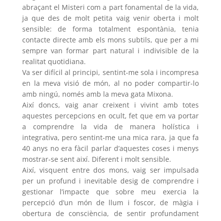
abraçant el Misteri com a part fonamental de la vida,
ja que des de molt petita vaig venir oberta i molt
sensible: de forma totalment espontània, tenia
contacte directe amb els mons subtils, que per a mi
sempre van formar part natural i indivisible de la
realitat quotidiana.
Va ser difícil al principi, sentint-me sola i incompresa
en la meva visió de món, al no poder compartir-lo
amb ningú, només amb la meva gata Mixona.
Així doncs, vaig anar creixent i vivint amb totes
aquestes percepcions en ocult, fet que em va portar
a comprendre la vida de manera holística i
integrativa, pero sentint-me una mica rara, ja que fa
40 anys no era fàcil parlar d’aquestes coses i menys
mostrar-se sent així. Diferent i molt sensible.
Així, visquent entre dos mons, vaig ser impulsada
per un profund i inevitable desig de comprendre i
gestionar l’impacte que sobre meu exercia la
percepció d’un món de llum i foscor, de màgia i
obertura de consciència, de sentir profundament