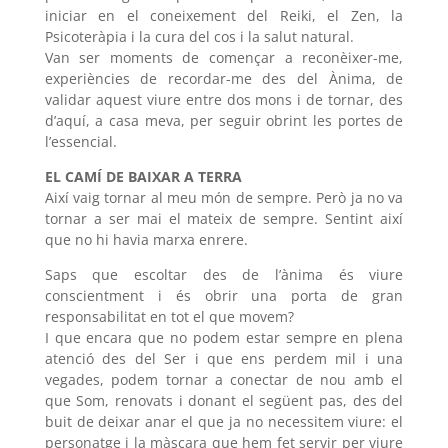
iniciar en el coneixement del Reiki, el Zen, la
Psicoteràpia i la cura del cos i la salut natural.
Van ser moments de començar a reconèixer-me,
experiències de recordar-me des del Ànima, de
validar aquest viure entre dos mons i de tornar, des
d’aquí, a casa meva, per seguir obrint les portes de
l’essencial.
EL CAMÍ DE BAIXAR A TERRA
Així vaig tornar al meu món de sempre. Però ja no va
tornar a ser mai el mateix de sempre. Sentint així
que no hi havia marxa enrere.
Saps que escoltar des de l’ànima és viure
conscientment i és obrir una porta de gran
responsabilitat en tot el que movem?
I que encara que no podem estar sempre en plena
atenció des del Ser i que ens perdem mil i una
vegades, podem tornar a conectar de nou amb el
que Som, renovats i donant el següent pas, des del
buit de deixar anar el que ja no necessitem viure: el
personatge i la màscara que hem fet servir per viure