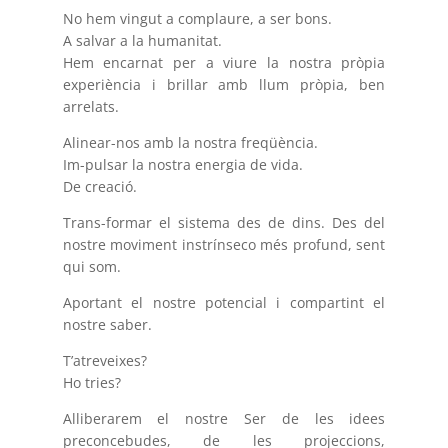
No hem vingut a complaure, a ser bons.
A salvar a la humanitat.
Hem encarnat per a viure la nostra pròpia
experiència i brillar amb llum pròpia, ben
arrelats.
Alinear-nos amb la nostra freqüència.
Im-pulsar la nostra energia de vida.
De creació.
Trans-formar el sistema des de dins. Des del
nostre moviment instrínseco més profund, sent
qui som.
Aportant el nostre potencial i compartint el
nostre saber.
T’atreveixes?
Ho tries?
Alliberarem el nostre Ser de les idees
preconcebudes, de les projeccions,