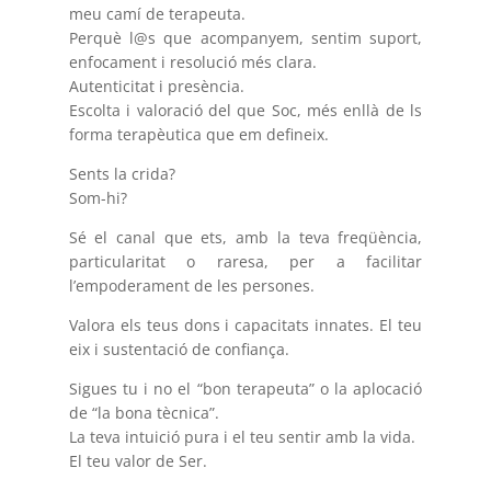
meu camí de terapeuta.
Perquè l@s que acompanyem, sentim suport,
enfocament i resolució més clara.
Autenticitat i presència.
Escolta i valoració del que Soc, més enllà de ls
forma terapèutica que em defineix.
Sents la crida?
Som-hi?
Sé el canal que ets, amb la teva freqüència,
particularitat o raresa, per a facilitar
l’empoderament de les persones.
Valora els teus dons i capacitats innates. El teu
eix i sustentació de confiança.
Sigues tu i no el “bon terapeuta” o la aplocació
de “la bona tècnica”.
La teva intuició pura i el teu sentir amb la vida.
El teu valor de Ser.