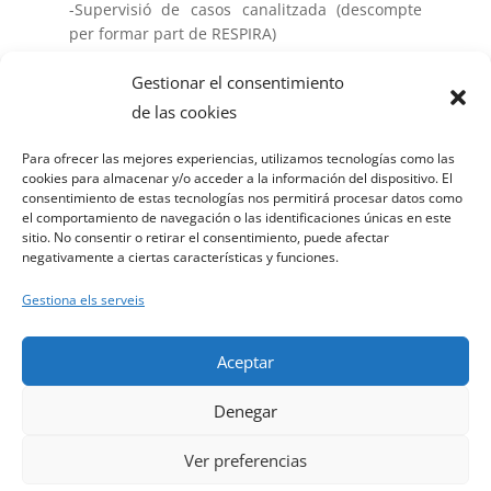
-Supervisió de casos canalitzada (descompte
per formar part de RESPIRA)
Trobades mensuals:
Gestionar el consentimiento
Opcions:
de las cookies
* Dilluns o dimarts matí
Miercoles o Dijous tarda
Para ofrecer las mejores experiencias, utilizamos tecnologías como las
cookies para almacenar y/o acceder a la información del dispositivo. El
consentimiento de estas tecnologías nos permitirá procesar datos como
el comportamiento de navegación o las identificaciones únicas en este
CONNSULTEU DATES I PREUS PER
sitio. No consentir o retirar el consentimiento, puede afectar
MAIL
negativamente a ciertas características y funciones.
Gestiona els serveis
Aceptar
© Ariadna Bailo 2025, Website Design by Piero
Denegar
Caterino METEORO DESIGN
Ver preferencias
This site is registered on
wpml.org
as a development site. Switch to a