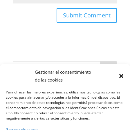
Cerca
Gestionar el consentimiento
de las cookies
Recent Posts
Para ofrecer las mejores experiencias, utilizamos tecnologías como las
SER O NO SER
cookies para almacenar y/o acceder a la información del dispositivo. El
consentimiento de estas tecnologías nos permitirá procesar datos como
RENOVACIÓN
el comportamiento de navegación o las identificaciones únicas en este
sitio. No consentir o retirar el consentimiento, puede afectar
negativamente a ciertas características y funciones.
Recent Comments
Gestiona els serveis