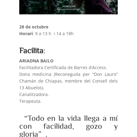
28 de octubre
Horari
: 9 a 13 h i 14 a 18h
Facilita
:
ARIADNA BAILO
Facilitadora Certificada de Barres d’Access.
Dona medicina (Reconeguda per “Don Lauro”
Chamán de Chiapas, membre del Consell dels
13 Abuelos).
Canalitzadora.
Terapeuta.
“Todo en la vida llega a mí
con facilidad, gozo y
gloria”.