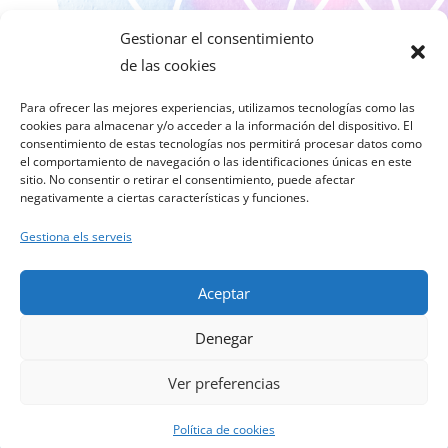
ariadnabailo
Gestionar el consentimiento
de las cookies

Para ofrecer las mejores experiencias, utilizamos tecnologías como las
cookies para almacenar y/o acceder a la información del dispositivo. El
consentimiento de estas tecnologías nos permitirá procesar datos como
el comportamiento de navegación o las identificaciones únicas en este
sitio. No consentir o retirar el consentimiento, puede afectar
ariadnabailo
negativamente a ciertas características y funciones.
Gestiona els serveis
Aceptar
© Ariadna Bailo 2025, Website Design by Piero
Denegar
Caterino METEORO DESIGN
Ver preferencias
This site is registered on
wpml.org
as a development site. Switch to a
production site key to
remove this banner
.
Política de cookies