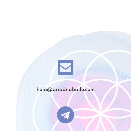

hola@ariadnabailo.com
